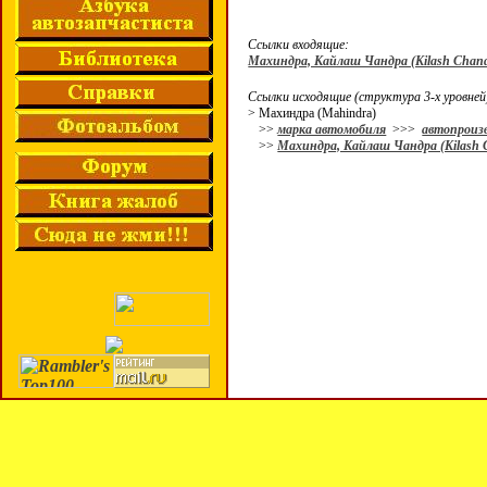
Ссылки входящие:
Махиндра, Кайлаш Чандра (Kilash Chan
Ссылки исходящие (структура 3-х уровней
> Махиндра (Mahindra)
>>
марка автомобиля
>>>
автопроиз
>>
Махиндра, Кайлаш Чандра (Kilash 