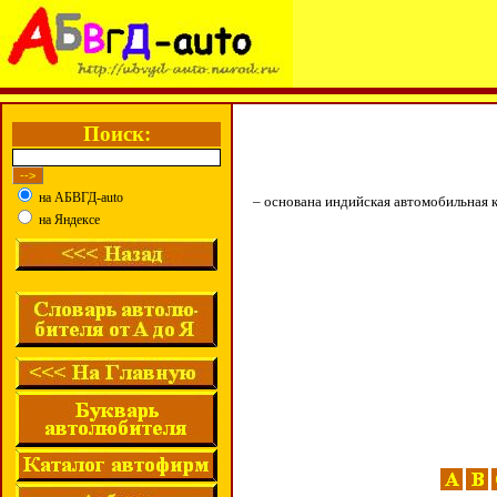
Поиск:
на АБВГД-auto
– основана индийская автомобильная
на Яндексе