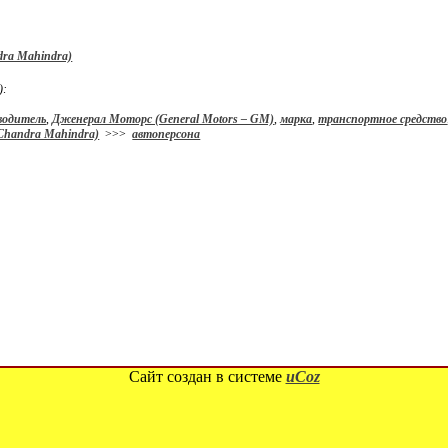
dra Mahindra)
):
водитель
,
Дженерал Моторс (General Motors – GM)
,
марка
,
транспортное средство
Chandra Mahindra)
>>>
автоперсона
Сайт создан в системе
uCoz