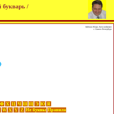
 букварь /
Авдонин Игорь Александрович
г. Санкт-Петербург