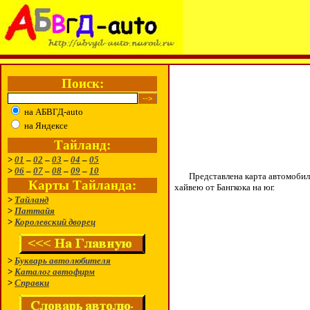
Поиск:
на АБВГД-auto
на Яндексе
Тайланд:
>
01
–
02
–
03
–
04
–
05
>
06
–
07
–
08
–
09
–
10
Представлена карта автомобильных
Карты Тайланда:
хайвею от Бангкока на юг.
>
Тайланд
>
Паттайя
>
Королевский дворец
>
Букварь автолюбителя
>
Каталог автофирм
>
Справки