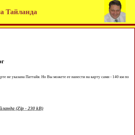
та Тайланда
ог
е не указана Паттайя. Но Вы можете ее нанести на карту сами - 140 км по
ланда (Zip - 230 kB)