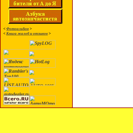
<
Фотоальбом
>
<
Книга жалоб и отзывов
>