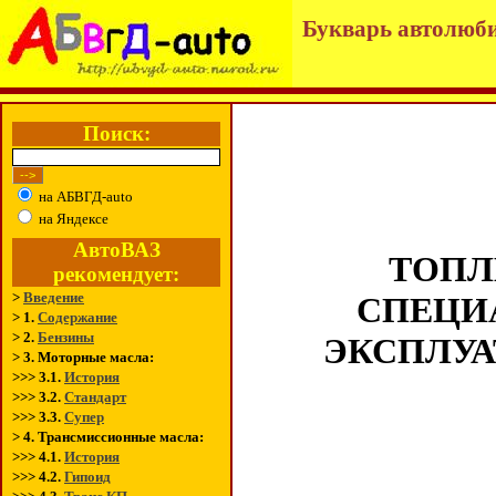
Букварь автолюби
Поиск:
на АБВГД-auto
на Яндексе
АвтоВАЗ
ТОПЛ
рекомендует:
>
Введение
СПЕЦИ
> 1.
Содержание
> 2.
Бензины
ЭКСПЛУА
> 3. Моторные масла:
>>> 3.1.
История
>>> 3.2.
Стандарт
>>> 3.3.
Супер
> 4. Трансмиссионные масла:
>>> 4.1.
История
>>> 4.2.
Гипоид