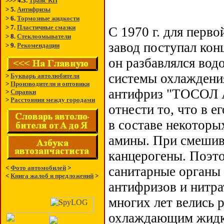
>>> 4.3.
Транс КП
> 5.
Антифризы
> 6.
Тормозные жидкости
> 7.
Пластичные смазки
С 1970 г. для перв
> 8.
Стеклоомыватели
завод поступал ко
> 9.
Рекомендации
он разбавлялся вод
системы охлаждени
>
Букварь автолюбителя
>
Производители и оптовики
антифриз "ТОСОЛ А
>
Справки
>
Расстояния между городами
отнести то, что в е
в составе некотор
амины. При смешив
канцерогены. Поэто
<
Фото автомобилей
>
санитарные органы
<
Книга жалоб и предложений
>
антифризов и нитра
многих лет велись 
охлаждающим жидко