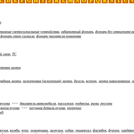
):
тивные светосигнальные устройства
,
габаритный фонарь
,
фонарь без отражател
,
фонарь стоп-сигнала
,
фонарь указателя поворота
й свет
,
ТС
итевая лампа
зрядная лампа
,
галогеновая (галогенная) лампа
,
дизель
,
ксенон
,
лампа накаливания
,
л
кузова
>>>
двигатель автомобиля
,
пассажир
,
подвеска
,
рама
,
рессора
укция кузова
>>>
несущая деталь кузова
,
оперение
el)
кузов
,
комби
,
купе
,
легковушка
,
лимузин
,
седан
,
универсал
,
фастбек
,
фургон
,
хардтоп