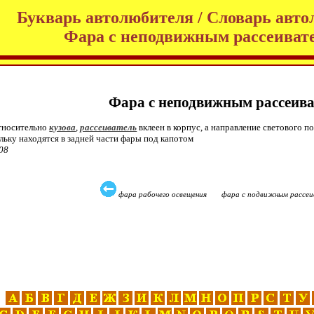
Букварь автолюбителя / Словарь авто
Фара с неподвижным рассеиват
Фара с неподвижным рассеива
относительно
кузова
,
рассеиватель
вклеен в корпус, а направление светового 
льку находятся в задней части фары под капотом
08
фара рабочего освещения фара с подвижным рассе