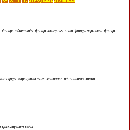
я
,
фонарь заднего хода
,
фонарь номерного знака
,
фонарь переноски
,
фонарь
ампа-фара
,
маркировка ламп
,
мотоцикл
,
однонитевая лампа
-купе
,
хардтоп-седан