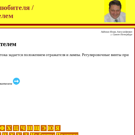
любителя /
елем
Авдонин Игорь Александрович
г. Санкт-Петербург
телем
потока задается положением отражателя и лампы. Регулировочные винты при
ивателем