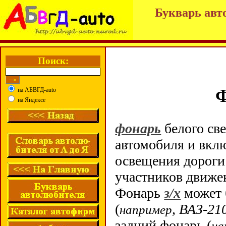
Букварь авт
Поиск:
Ф
на АБВГД-auto
на Яндексе
фонарь
белого све
автомобиля и вкл
освещения дороги
участников движе
Фонарь
з/х
может 
(
, ВАЗ-21
например
задний фонарь (
на