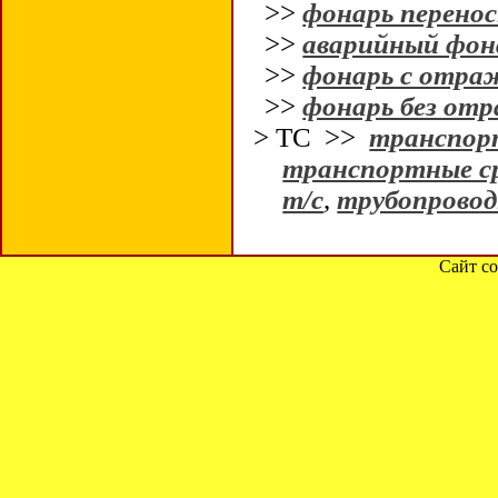
>>
фонарь перено
>>
аварийный фон
>>
фонарь с отра
>>
фонарь без от
> ТС >>
транспор
транспортные с
т/с
,
трубопрово
Сайт со