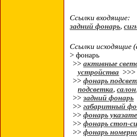
Ссылки входящие:
задний фонарь
,
сиг
Ссылки исходящие (
> фонарь
>>
активные свет
устройства
>>
>>
фонарь подсве
подсветка
,
салон
>>
задний фонарь
>>
габаритный фо
>>
фонарь указат
>>
фонарь стоп-с
>>
фонарь номерно