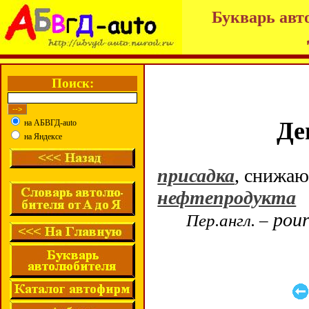
Букварь авт
Поиск:
Де
на АБВГД-auto
на Яндексе
присадка
, снижаю
нефтепродукта
pour
Пер.англ. –