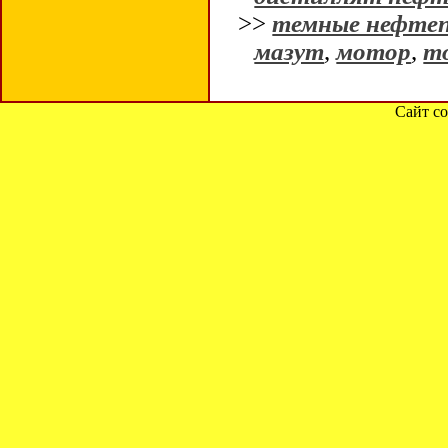
>>
темные нефте
мазут
,
мотор
,
т
Сайт со