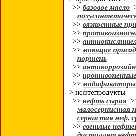
>>
базовое масло
полусинтетическ
>>
вязкостные пр
>>
противоизносн
>>
антиокислител
>>
моющие приса
поршень
>>
антикоррозийн
>>
противопенные
>>
модификаторы
> нефтепродукты
>>
нефть сырая
>
малосернистая 
сернистая неф
,
с
>>
светлые нефте
дистиллят нефт