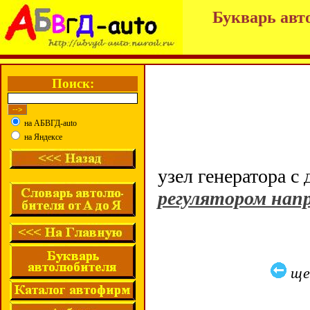
Букварь авт
Поиск:
на АБВГД-auto
на Яндексе
узел генератора с
регулятором на
ще