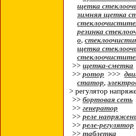
щетка стеклооч
зимняя щетка с
стеклоочистите
резинка стекло
о
,
стеклоочисти
щетка стеклооч
стеклоочистител
>>
щетка-сметка
>>
ротор
>>>
дви
статор
,
электро
> регулятор напряж
>>
бортовая сеть
>>
генератор
>>
реле напряжен
>>
реле-регулятор
>>
таблетка