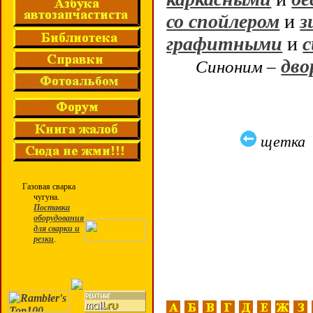
со спойлером
и
з
графитными
и
дво
Синоним –
щетка 
Газовая сварка
чугуна.
Поставка
оборудования
для сварки и
резки
.