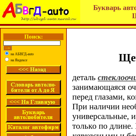
Букварь авт
Щ
Поиск:
Щет
на АБВГД-auto
на Яндексе
деталь
стеклооч
занимающаяся очи
перед глазами, к
При наличии не
универсальные, и
только по длине
каркасными
и
бе