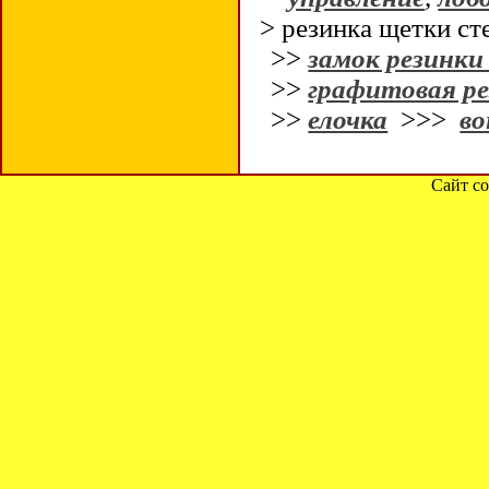
> резинка щетки ст
>>
замок резинки
>>
графитовая ре
>>
елочка
>>>
в
Сайт со