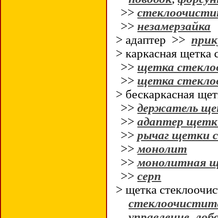
>>
стеклоочистит
>>
незамерзайка
> адаптер >>
прик
> каркасная щетка 
>>
щетка стекло
>>
щетка стекло
> бескаркасная щет
>>
держатель ще
>>
адаптер щетк
>>
рычаг щетки 
>>
монолит
>>
монолитная щ
>>
серп
> щетка стеклоочи
стеклоочистит
управление
,
лоб