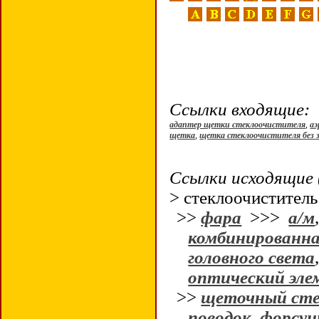
Ссылки входящие:
адаптер щетки стеклоочистителя
,
а
щетка
,
щетка стеклоочистителя без 
Ссылки исходящие 
> стеклоочиститель
>>
фара
>>>
а/м
комбинированна
головного света
оптический эле
>>
щеточный сте
поводок
,
форсун