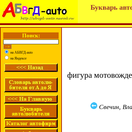
Букварь авт
Поиск:
на АБВГД-auto
на Яндексе
фигура мотовожде
Свечин, Вл