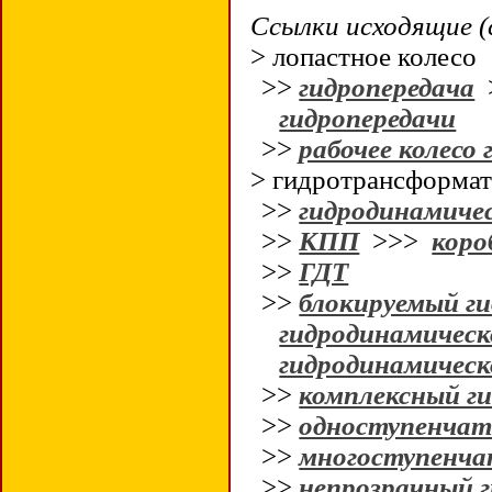
Ссылки исходящие (
> лопастное колесо
>>
гидропередача
гидропередачи
>>
рабочее колесо
> гидротрансформа
>>
гидродинамичес
>>
КПП
>>>
коро
>>
ГДТ
>>
блокируемый г
гидродинамическ
гидродинамическ
>>
комплексный г
>>
одноступенча
>>
многоступенч
>>
непрозрачный 