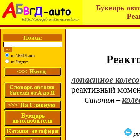
Букварь авт
Реа
Поиск:
Реакт
на АБВГД-auto
на Яндексе
лопастное колесо
реактивный моме
коле
Синоним –
ре