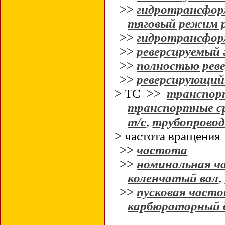
>>
гидротрансфор
тяговый режим 
>>
гидротрансфор
>>
реверсируемый
>>
полностью рев
>>
реверсирующий
> ТС >>
транспор
транспортные с
т/с
,
трубопрово
> частота вращения
>>
частота
>>
номинальная ч
коленчатый вал
,
>>
пусковая част
карбюраторный 