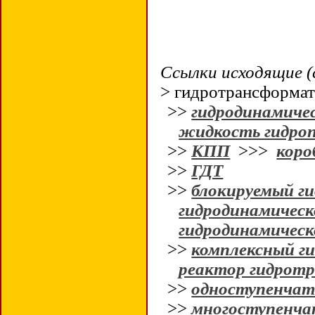
Ссылки исходящие (
> гидротрансформа
>>
гидродинамичес
жидкость гидроп
>>
КПП
>>>
коро
>>
ГДТ
>>
блокируемый г
гидродинамическ
гидродинамическ
>>
комплексный г
реактор гидрот
>>
одноступенча
>>
многоступенч