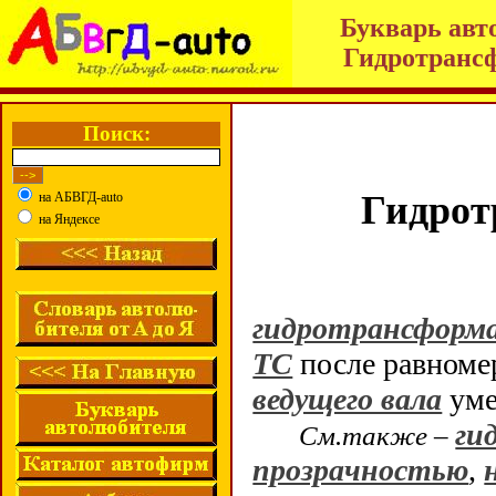
Букварь авт
Гидротрансф
Поиск:
Гидрот
на АБВГД-auto
на Яндексе
гидротрансформ
ТС
после равноме
ведущего вала
уме
ги
См.также –
прозрачностью
,