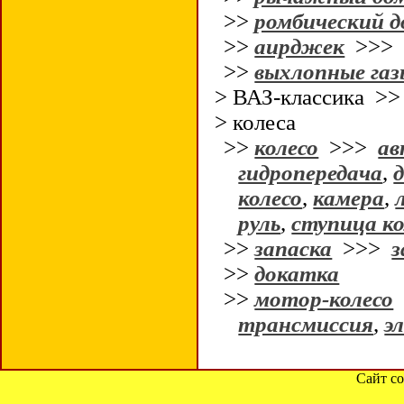
>>
ромбический 
>>
аирджек
>>
>>
выхлопные газ
> ВАЗ-классика >
> колеса
>>
колесо
>>>
ав
гидропередача
,
колесо
,
камера
,
руль
,
ступица ко
>>
запаска
>>>
з
>>
докатка
>>
мотор-колесо
трансмиссия
,
э
Сайт со