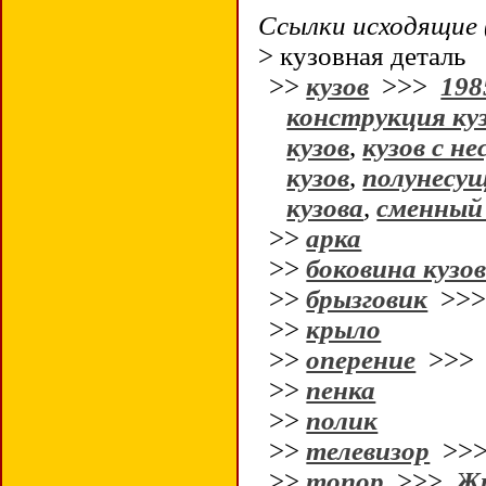
Ссылки исходящие 
> кузовная деталь
>>
кузов
>>>
198
конструкция ку
кузов
,
кузов с н
кузов
,
полунесущ
кузова
,
сменный 
>>
арка
>>
боковина кузо
>>
брызговик
>>
>>
крыло
>>
оперение
>>
>>
пенка
>>
полик
>>
телевизор
>>
>>
топор
>>>
Жи