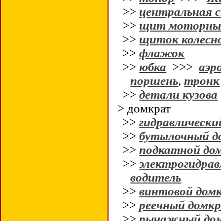
>>
центральная 
>>
щит моторны
>>
щиток колесн
>>
флажок
>>
юбка
>>>
аэр
поршень
,
тронк
>>
детали кузова
> домкрат
>>
гидравлически
>>
бутылочный д
>>
подкатной до
>>
электрогидра
водитель
>>
винтовой дом
>>
реечный домк
>>
рычажный до