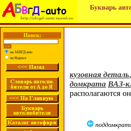
Букварь авт
Поиск:
на АБВГД-auto
на Яндексе
кузовная деталь
домкрата
ВАЗ-к
располагаются о
поддомкрати