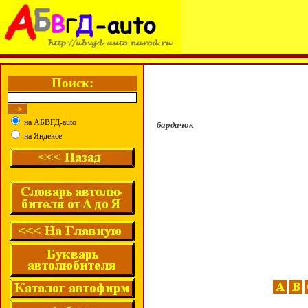
Поиск:
на АБВГД-auto
бардачок
на Яндексе