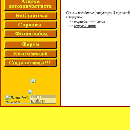
Ссылки исходящие (структура 3-х уровней
> бардачок
>>
торпеда
>>>
салон
>>
вещевой ящик