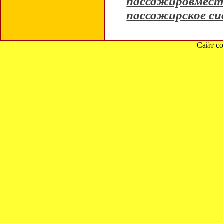
пассажировмес
пассажирское си
Сайт со