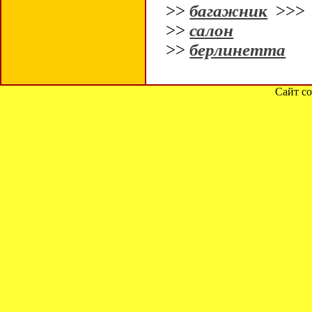
>>
багажник
>>
>>
салон
>>
берлинетта
Сайт со