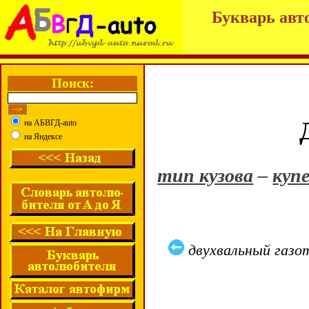
Букварь авт
Поиск:
на АБВГД-auto
на Яндексе
тип кузова
–
куп
двухвальный газо