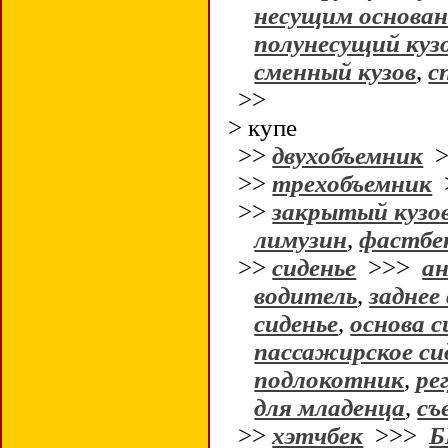
несущим основа
полунесущий куз
сменный кузов
,
с
>>
> купе
>>
двухобъемник
>
>>
трехобъемник
>>
закрытый кузо
лимузин
,
фастбе
>>
сиденье
>>>
ан
водитель
,
заднее
сиденье
,
основа с
пассажирское си
подлокотник
,
ре
для младенца
,
съ
>>
хэтчбек
>>>
Б