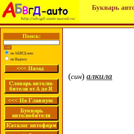
Букварь авт
Поиск:
на АБВГД-auto
на Яндексе
(
)
алкила
син