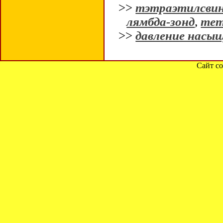
>>
тэтраэтилсви
лямбда-зонд
,
тет
>>
давление насы
Сайт со