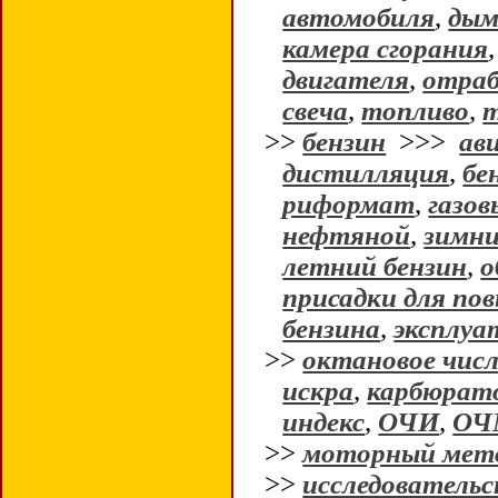
автомобиля
,
дым
камера сгорания
двигателя
,
отраб
свеча
,
топливо
,
т
>>
бензин
>>>
ав
дистилляция
,
бе
риформат
,
газов
нефтяной
,
зимни
летний бензин
,
о
присадки для п
бензина
,
эксплуа
>>
октановое чис
искра
,
карбюрат
индекс
,
ОЧИ
,
ОЧ
>>
моторный мето
>>
исследовательс