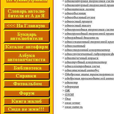
>
одноконтурная тормозная сист
>
одноконтурный тормозной прив
>
однонитевая лампа
>
однообъемник
>
однообъемный кузов
>
одноосный прицеп
>
одноосный тягач
>
однопроводная тормозная сист
>
однопроводный тормозной прив
>
однорядный двигатель
>
односекционный тормозной кра
>
односкатный
>
односторонний амортизатор
>
одноступенчатый гидротрансф
>
одноточечный впрыск
>
однотрубный амортизатор
>
одноэлектродная свеча
>
одноэтажный автобус
>
Одобрение типа транспортного
>
одобрения производителей авт
>
одометр
>
одорация
>
ОЖ
>
ОЗОН
>
Ока
>
окисление
>
окислитель