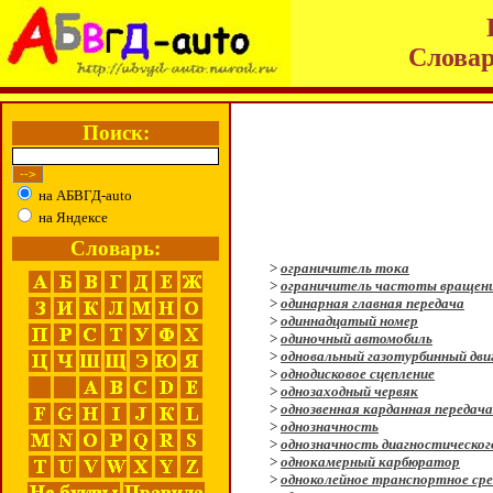
Словар
Поиск:
на АБВГД-auto
на Яндексе
Словарь:
>
ограничитель тока
>
ограничитель частоты вращен
>
одинарная главная передача
>
одиннадцатый номер
>
одиночный автомобиль
>
одновальный газотурбинный дви
>
однодисковое сцепление
>
однозаходный червяк
>
однозвенная карданная передача
>
однозначность
>
однозначность диагностическо
>
однокамерный карбюратор
>
одноколейное транспортное ср