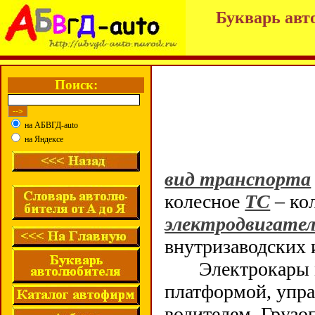
Букварь авт
Поиск:
на АБВГД-auto
на Яндексе
вид транспорта
колесное
ТС
– ко
электродвигате
внутризаводских
Электрокары мо
платформой, упр
водителем. Грузоп