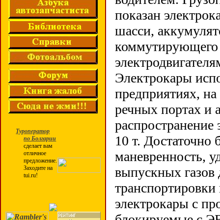
показан электрок
шасси, аккумулят
коммутирующего 
электродвигателя
Электрокары исп
предприятиях, на 
речных портах и 
распространение 
Туроператор
10 т. Достаточно
по Болгарии
сделает вам
маневренность, у
отличное
предложение.
Заходите на
выпускных газов 
tui.ru!
транспортировки 
электрокары с пр
блокируемые с ЭВ