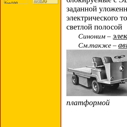
заданной уложен
электрического т
светлой полосой
эле
Синоним –
ав
См.также –
платформой