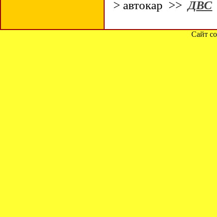
> автокар >>
ДВС
Сайт со