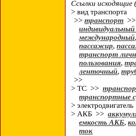
Ссылки исходящие (
> вид транспорта
>>
транспорт
>
индивидуальный
международный
пассажир
,
пасс
транспорт личн
пользования
,
тр
ленточный
,
тру
>>
> ТС >>
транспор
транспортные с
> электродвигател
> АКБ >>
аккумул
емкость АКБ
,
к
ток