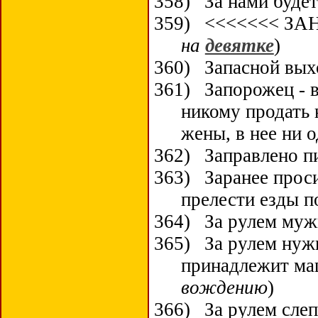
358)
За нами будет
359)
<<<<<<< ЗАН
на
девятке
)
360)
Запасной вых
361)
Запорожец - 
никому продать 
жены, в нее ни 
362)
Заправлено п
363)
Заранее прос
прелести езды 
364)
За рулем муж
365)
За рулем нужн
принадлежит маш
вождению
)
366)
За рулем слеп