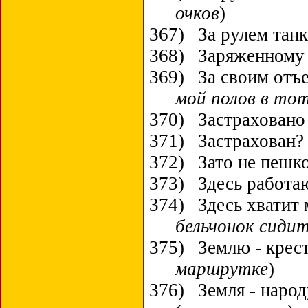
очков
)
367)
За рулем тан
368)
Заряженному 
369)
За своим отъе
мой полов в тот
370)
Застрахован
371)
Застрахован?
372)
Зато не пешко
373)
Здесь работа
374)
Здесь хватит 
бельчонок сидит
375)
Землю - крест
маршрутке
)
376)
Земля - наро