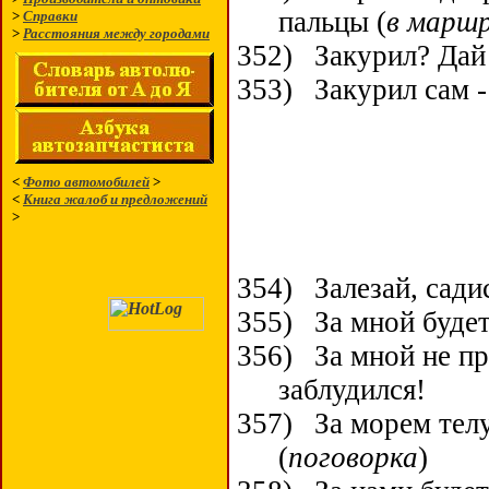
пальцы
(
в марш
>
Справки
>
Расстояния между городами
352)
Закурил? Дай
353)
Закурил сам -
<
Фото автомобилей
>
<
Книга жалоб и предложений
>
354)
Залезай, сади
355)
За мной буде
356)
За мной не пр
заблудился!
357)
За морем тел
(
поговорка
)