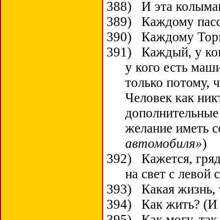
388)
И эта колымаг
389)
Каждому пасс
390)
Каждому Торм
391)
Каждый, у ко
у кого есть маши
только потому, 
Человек как ник
дополнительные 
желание иметь с
автомобиля»
)
392)
Кажется, гряд
на свет с левой 
393)
К
акая жизнь,
394)
Как жить? (И 
395)
Как могу, так