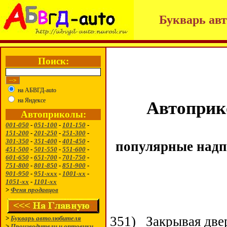
Букварь авт
Поиск:
на АБВГД-auto
на Яндексе
Автоприк
Автоприколы:
001-050
-
051-100
-
101-150
-
151-200
-
201-250
-
251-300
-
301-350
-
351-400
-
401-450
-
популярные надп
451-500
-
501-550
-
551-600
-
601-650
-
651-700
-
701-750
-
751-800
-
801-850
-
851-900
-
901-950
-
951-ххх
-
1001-хх
-
1051-хх
-
1101-хх
>
Феня продавцов
351)
Закрывая две
>
Букварь автолюбителя
>
Производители и оптовики