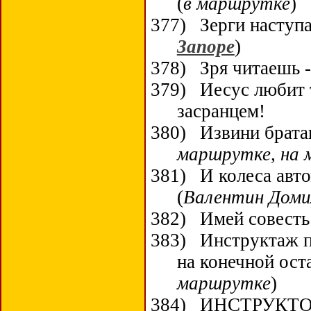
(
в маршрутке
)
377)
Зерги наступ
Запоре
)
378)
Зря читаешь -
379)
Иесус любит т
засранцем!
380)
Извини братан
маршрутке, на
381)
И колеса авт
(
Валентин Доми
382)
Имей совесть!
383)
Инструктаж п
на конечной ост
маршрутке
)
384)
ИНСТРУКТОР 