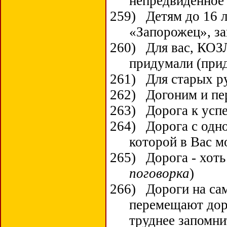
непредвиденное
259)
Детям до 16 л
«Запорожец», з
260)
Для вас, КОЗ
придумали (при
261)
Для старых р
262)
Догоним и пе
263)
Дорога к успе
264)
Дорога с одн
которой в Вас м
265)
Дорога - хоть
поговорка
)
266)
Дороги на са
перемещают дор
труднее запомни