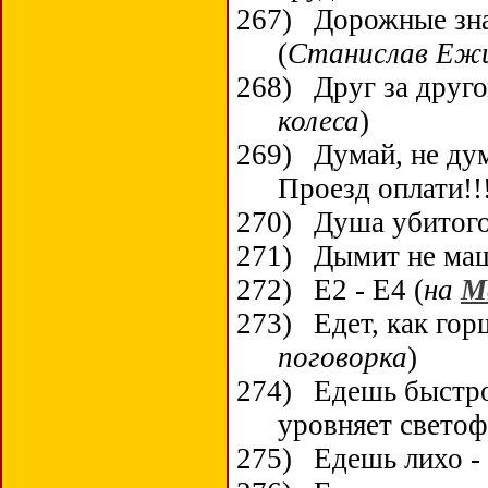
267)
Дорожные зна
(
Станислав Еж
268)
Друг за друго
колеса
)
269)
Думай, не дум
Проезд оплати!!
270)
Душа убитого
271)
Дымит не маш
272)
Е2 - Е4 (
на
М
273)
Едет, как гор
поговорка
)
274)
Едешь быстро
уровняет свето
275)
Едешь лихо -