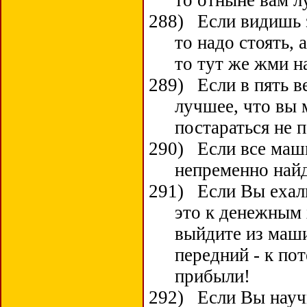
то отныне вам л
288)
Если видишь 
то надо стоять, 
то тут же жми н
289)
Если в пять 
лучшее, что вы м
постараться не 
290)
Если все маши
непременно найд
291)
Если Вы ехали
это к денежным 
выйдите из маши
передний - к пот
прибыли!
292)
Если Вы науч