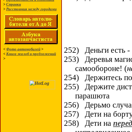
>
Справки
>
Расстояния между городами
252)
Деньги есть - 
<
Фото автомобилей
>
<
Книга жалоб и предложений
253)
Деревья маги
>
самообороне! (
н
254)
Держитесь по
255)
Держите дист
парашюта
256)
Дерьмо случ
257)
Дети на борт
258)
Дети на
пере