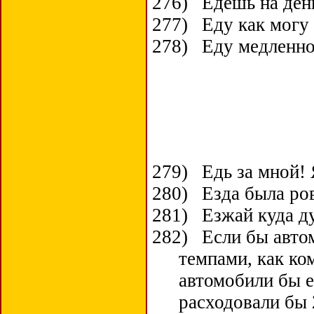
276)
Едешь на день
277)
Еду как могу
278)
Еду медленн
279)
Едь за мной!
280)
Езда была ров
281)
Езжай куда д
282)
Если бы авто
темпами, как ко
автомобили бы е
расходовали бы 2