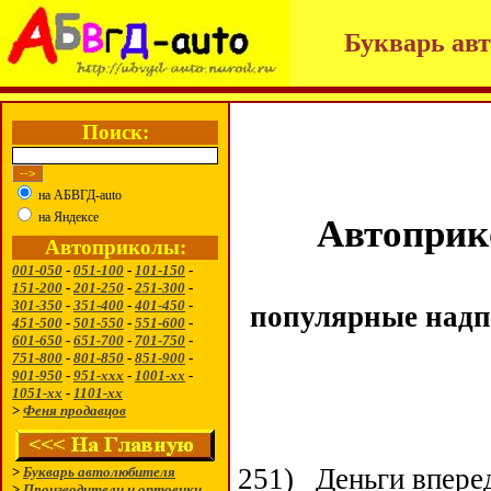
Букварь авт
Поиск:
на АБВГД-auto
на Яндексе
Автоприк
Автоприколы:
001-050
-
051-100
-
101-150
-
151-200
-
201-250
-
251-300
-
301-350
-
351-400
-
401-450
-
популярные надп
451-500
-
501-550
-
551-600
-
601-650
-
651-700
-
701-750
-
751-800
-
801-850
-
851-900
-
901-950
-
951-ххх
-
1001-хх
-
1051-хх
-
1101-хх
>
Феня продавцов
251)
Деньги впере
>
Букварь автолюбителя
>
Производители и оптовики