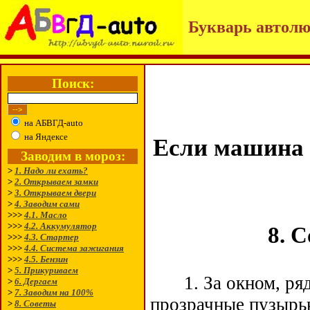
Букварь автолю
Поиск:
на АБВГД-auto
на Яндексе
Если машина н
Заводим в мороз:
>
1. Надо ли ехать?
>
2. Открываем замки
>
3. Открываем двери
>
4. Заводим сами
>>>
4.1. Масло
>>>
4.2. Аккумулятор
8. 
>>>
4.3. Стартер
>>>
4.4. Система зажигания
>>>
4.5. Бензин
>
5. Прикуриваем
1. За окном, рядо
>
6. Дергаем
>
7. Заводим на 100%
прозрачные пузырьк
>
8. Советы