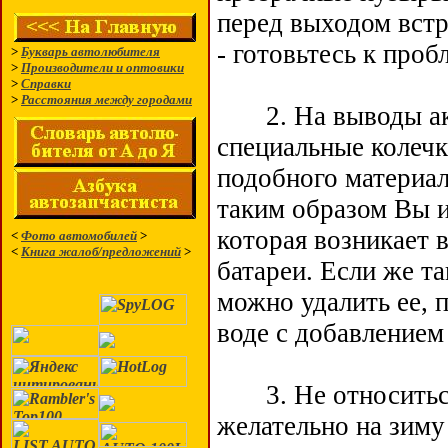
перед выходом встр
- готовьтесь к проб
>
Букварь автолюбителя
>
Производители и оптовики
>
Справки
>
Расстояния между городами
2. На выводы акк
специальные колечк
подобного материал
таким образом Вы 
которая возникает 
<
Фото автомобилей
>
<
Книга жалоб/предложений
>
батареи. Если же та
можно удалить ее, 
воде с добавлением
3. Не относиться 
желательно на зиму