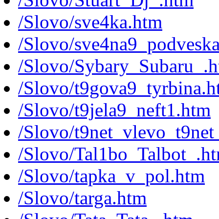
/Slovo/sve4ka.htm
/Slovo/sve4na9_podvesk
/Slovo/Sybary_Subaru_.
/Slovo/t9gova9_tyrbina.
/Slovo/t9jela9_neft1.htm
/Slovo/t9net_vlevo_t9ne
/Slovo/Tal1bo_Talbot_.h
/Slovo/tapka_v_pol.htm
/Slovo/targa.htm