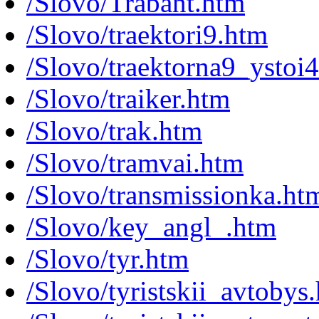
/Slovo/Trabant.htm
/Slovo/traektori9.htm
/Slovo/traektorna9_ystoi
/Slovo/traiker.htm
/Slovo/trak.htm
/Slovo/tramvai.htm
/Slovo/transmissionka.ht
/Slovo/key_angl_.htm
/Slovo/tyr.htm
/Slovo/tyristskii_avtobys