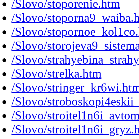
/Slovo/stoporenie.htm
/Slovo/stoporna9_waiba.
/Slovo/stopornoe_kol1co
/Slovo/storojeva9_sistem
/Slovo/strahyebina_strah
/Slovo/strelka.htm
/Slovo/stringer_kr6wi.ht
/Slovo/stroboskopi4eskii
/Slovo/stroitel1n6i_avto
/Slovo/stroitel1n6i_gryz.