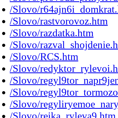
/Slovo/r64ajn6i_domkrat
/Slovo/rastvorovoz.htm
/Slovo/razdatka.htm
/Slovo/razval_shojdenie.
/Slovo/RCS.htm
/Slovo/redyktor_rylevoi.
/Slovo/regyl9tor_napr9je
/Slovo/regyl9tor_tormoz
/Slovo/regyliryemoe_nar
/Slovo/reika_ryleva9.htm