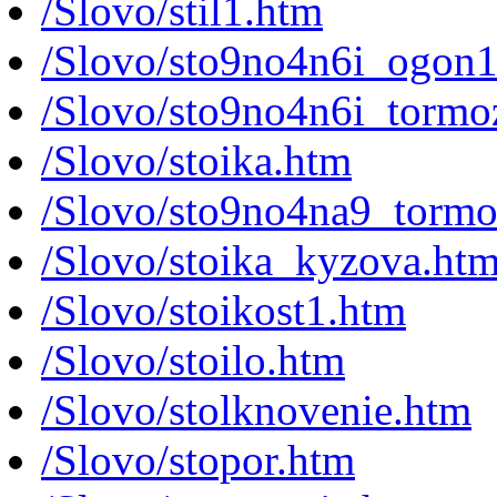
/Slovo/stil1.htm
/Slovo/sto9no4n6i_ogon
/Slovo/sto9no4n6i_tormo
/Slovo/stoika.htm
/Slovo/sto9no4na9_tormo
/Slovo/stoika_kyzova.ht
/Slovo/stoikost1.htm
/Slovo/stoilo.htm
/Slovo/stolknovenie.htm
/Slovo/stopor.htm