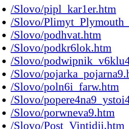
/Slovo/pipl_kar1er.htm
/Slovo/Plimyt_Plymouth
/Slovo/podhvat.htm
/Slovo/podkr6lok.htm
/Slovo/podwipnik_v6klu4
/Slovo/pojarka_pojarna9.
/Slovo/poln6i_farw.htm
/Slovo/popere4na9_ystoi
/Slovo/porwneva9.htm
/Slovo/Post_Vintidji.htm