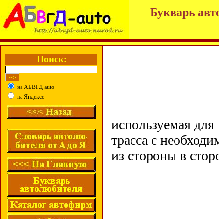
Букварь авт
Поиск:
на АБВГД-auto
на Яндексе
используемая для
трасса с необход
из стороны в стор