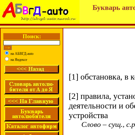
Букварь авт
Поиск:
на АБВГД-auto
на Яндексе
[1] обстановка, в
[2] правила, уста
деятельности и о
устройства
Слово – сущ., с.р.