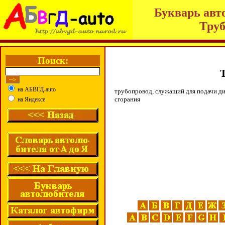
Букварь авт
Труб
Поиск:
на АБВГД-auto
трубопровод, служащий для подачи ди
сгорания
на Яндексе