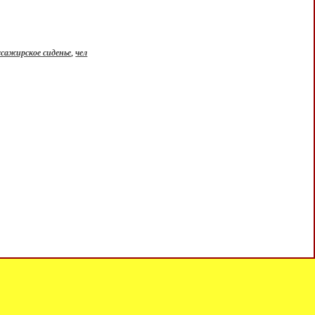
ссажирское сиденье
,
чел