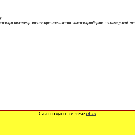
):
ссажиро-километр
,
пассажировместимость
,
пассажирооборот
,
пассажирский
,
па
Сайт создан в системе
uCoz