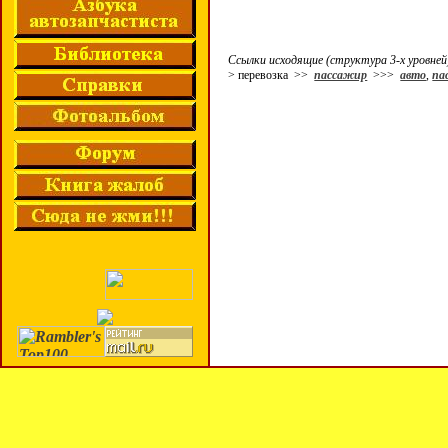
Ссылки исходящие (структура 3-х уровней
> перевозка >>
пассажир
>>>
авто
,
па