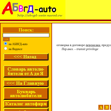
Поиск:
на АБВГД-auto
оговорка в договоре
перевозки
, пред
transit
privilege
на Яндексе
Пер.англ. –