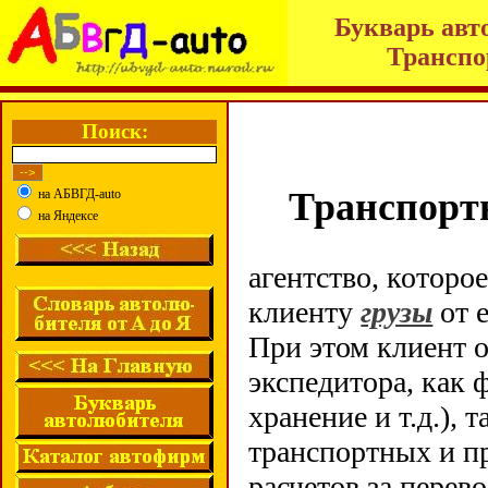
Букварь авт
Транспо
Поиск:
Транспортн
на АБВГД-auto
на Яндексе
агентство, котор
клиенту
грузы
от е
При этом клиент о
экспедитора, как 
хранение и т.д.),
транспортных и п
расчетов за перев