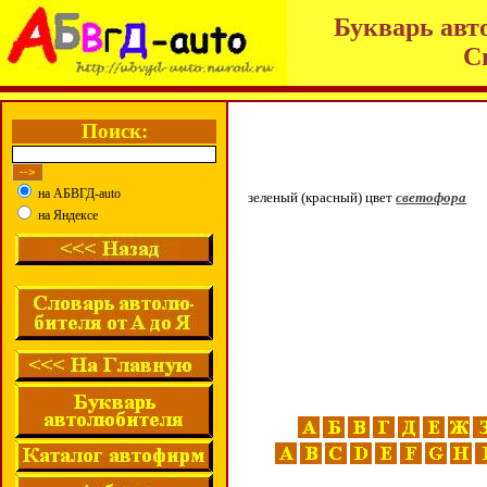
Букварь авт
С
Поиск:
на АБВГД-auto
зеленый (красный) цвет
светофора
на Яндексе