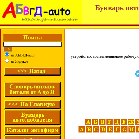
Букварь авт
Поиск:
на АБВГД-auto
устройство, воспламеняющее рабочую
на Яндексе