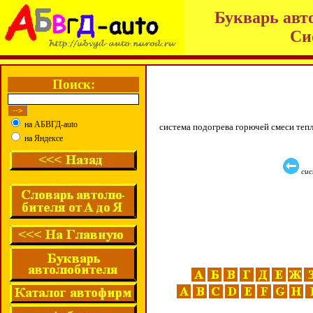
Букварь авт
Си
Поиск:
на АБВГД-auto
система подогрева горючей смеси теп
на Яндексе
сис