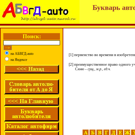
Букварь авт
Поиск:
на АБВГД-auto
[1] первенство во времени в изобрете
на Яндексе
[2] преимущественное право одного 
Слово – сущ., м.р., ед.ч.