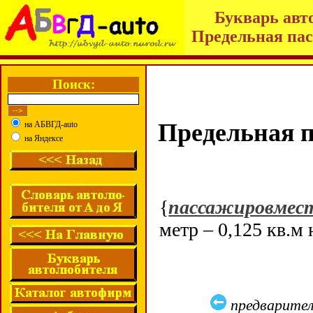
Букварь авт
Предельная пас
Поиск:
Предельная п
на АБВГД-auto
на Яндексе
{
пассажировмес
метр – 0,125 кв.м 
предварите