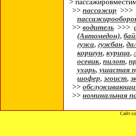
> пассажировмести
>>
пассажир
>>
пассажирообор
>>
водитель
>>>
(Автомедон)
,
бай
гужа
,
гужбан
,
да
коршун
,
курица
,
осевик
,
пилот
,
п
ухарь
,
ушастая п
шофер
,
эгоист
,
э
>>
обслуживающий
>>
номинальная п
Сайт со