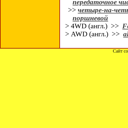
передаточное чи
>>
четыре-на-чет
поршневой
> 4WD (англ.) >>
F
> AWD (англ.) >>
a
Сайт со