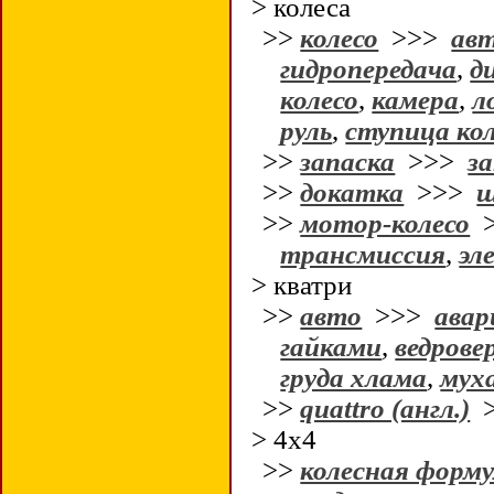
> колеса
>>
колесо
>>>
авт
гидропередача
,
д
колесо
,
камера
,
л
руль
,
ступица ко
>>
запаска
>>>
за
>>
докатка
>>>
>>
мотор-колесо
трансмиссия
,
эл
> кватри
>>
авто
>>>
авар
гайками
,
ведрове
груда хлама
,
муха
>>
quattro (англ.)
> 4х4
>>
колесная форм