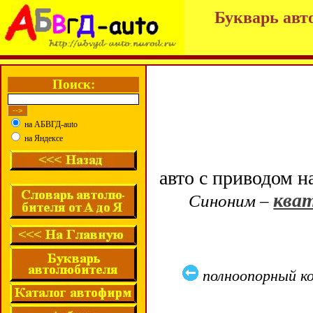
Букварь авт
Поиск:
на АБВГД-auto
на Яндексе
авто с приводом н
ква
Синоним –
полноопорный к