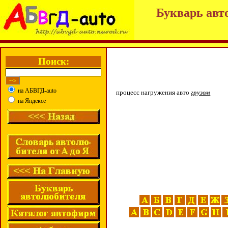
Букварь авт
Поиск:
на АБВГД-auto
процесс нагружения авто
грузом
на Яндексе