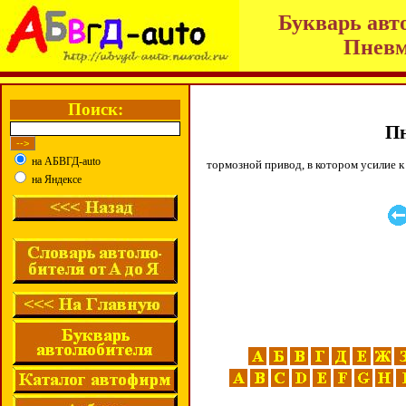
Букварь авт
Пневм
Поиск:
Пн
на АБВГД-auto
тормозной привод, в котором усилие
на Яндексе