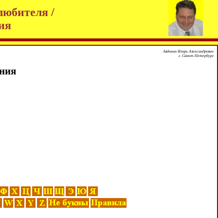
любителя /
ия
Авдонин Игорь Александрович
г. Санкт-Петербург
ния