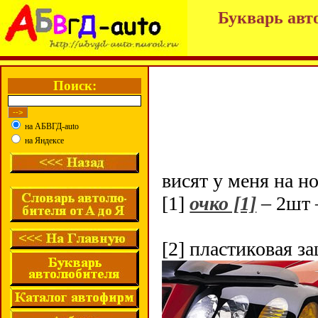
Букварь авт
Поиск:
на АБВГД-auto
на Яндексе
висят у меня на н
[1]
очко [1]
– 2шт 
[2] пластиковая 