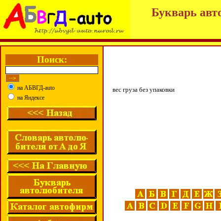
Букварь авт
Поиск:
на АБВГД-auto
вес груза без упаковки
на Яндексе