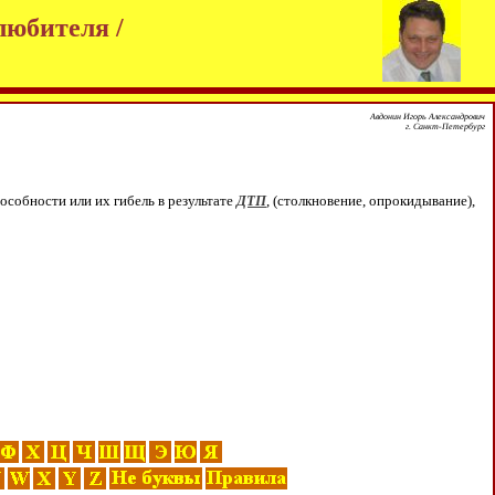
любителя /
Авдонин Игорь Александрович
г. Санкт-Петербург
особности или их гибель в результате
ДТП
, (столкновение, опрокидывание),