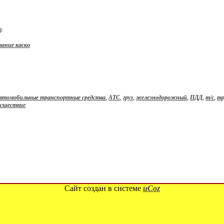
):
вание каско
втомобильные транспортные средства
,
АТС
,
груз
,
железнодорожный
,
ПДД
,
т/с
,
тр
исшествие
Сайт создан в системе
uCoz