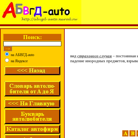
Поиск:
на АБВГД-auto
вид
страхового случая
– постоянная 
падение инородных предметов, взрыв
на Яндексе