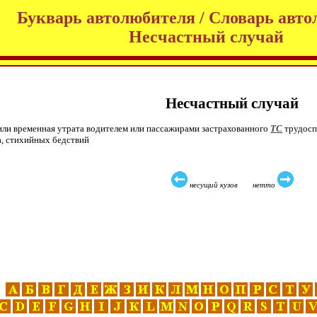
Букварь автолюбителя / Словарь авто
Несчастный случай
Несчастный случай
или временная утрата водителем или пассажирами застрахованного
ТС
трудосп
а, стихийных бедствий
несущий кузов нетто