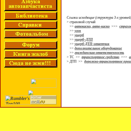
Ссылки исходящие (структура 3-х уровней
> страховой случай
>>
автокаско, авто-каско
>>>
страхо
>>
угон
>>
ущерб
>>
ущерб–ДТП
>>
ущерб-ДТП–ответчик
>>
дополнительное оборудование
>>
гражданская ответственность
> ТС >>
транспортное средство
>>>
а
> ДТП >>
дорожно-транспортное про