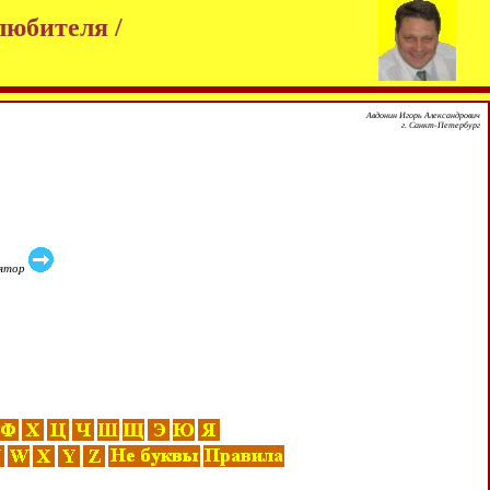
любителя /
Авдонин Игорь Александрович
г. Санкт-Петербург
лятор