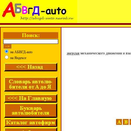
Поиск:
на АБВГД-auto
энергия
механического движения и вза
на Яндексе