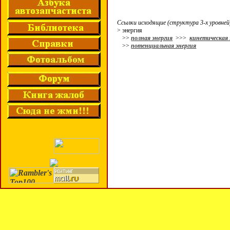
Ссылки исходящие (структура 3-х уровней
> энергия
>>
полная энергия
>>>
кинетическая 
>>
потенциальная энергия