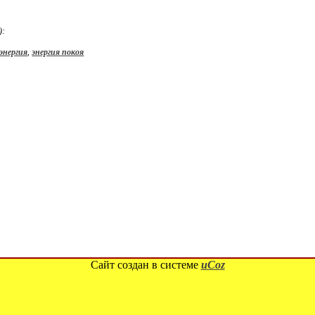
):
энергия
,
энергия покоя
Сайт создан в системе
uCoz