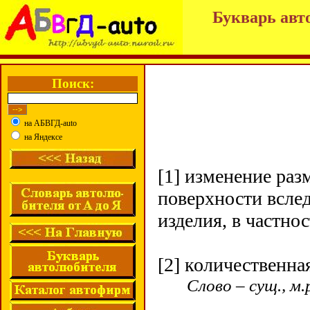
Букварь авт
Поиск:
на АБВГД-auto
на Яндексе
[1] изменение раз
поверхности всле
изделия, в частно
[2] количественна
Слово – сущ., м.р.