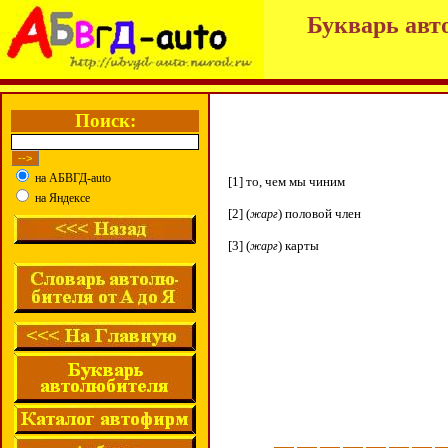
Букварь авт
Поиск:
на АБВГД-auto
[1] то, чем мы чиним
на Яндексе
[2] (
) половой член
жарг
[3] (
) карты
жарг