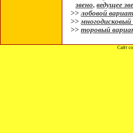
звено
,
ведущее зв
>>
лобовой вариа
>>
многодисковый
>>
торовый вариа
Сайт со