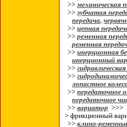
>>
механическая п
>>
зубчатая перед
передача
,
червяч
>>
цепная передач
>>
ременная перед
ременная переда
>>
инерционная б
инерционный ва
>>
гидравлическая
>>
гидродинамичес
лопастное колес
>>
передаточное 
передаточное чи
>>
вариатор
>>>
> фрикционный вар
>>
клино-ременны