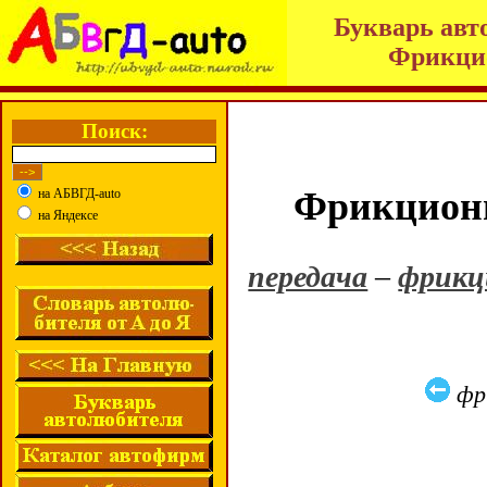
Букварь авт
Фрикцио
Поиск:
Фрикционн
на АБВГД-auto
на Яндексе
передача
–
фрикц
фр