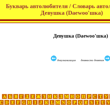
Букварь автолюбителя / Словарь авто
Девушка (Daewoo'шка)
Девушка (Daewoo'шка)
девулканизация девяносто девятая