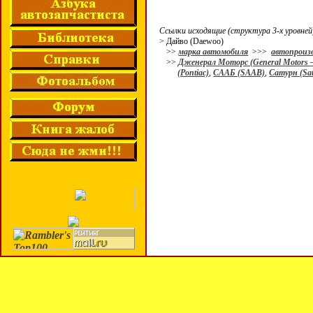
Ссылки исходящие (структура 3-х уровней
> Дайво (Daewoo)
>>
марка автомобиля
>>>
автопроиз
>>
Дженерал Моторс (General Motors 
(Pontiac)
,
СААБ (SAAB)
,
Сатурн (Sa