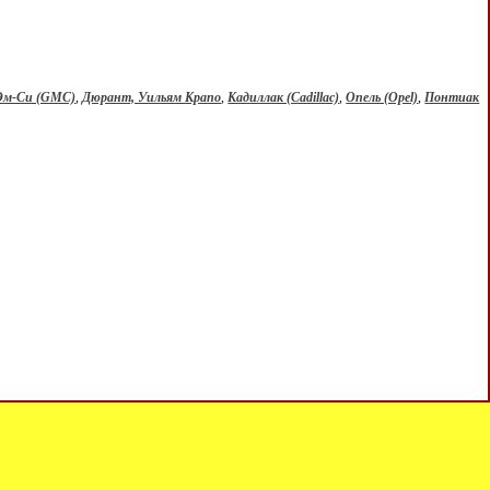
м-Си (GMC)
,
Дюрант, Уильям Крапо
,
Кадиллак (Cadillac)
,
Опель (Opel)
,
Понтиак