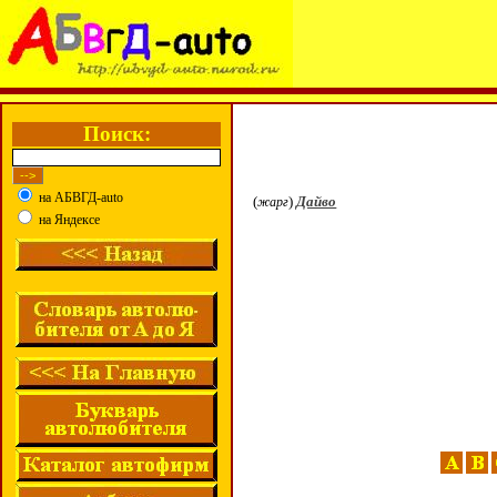
Поиск:
на АБВГД-auto
(
)
Дайво
жарг
на Яндексе