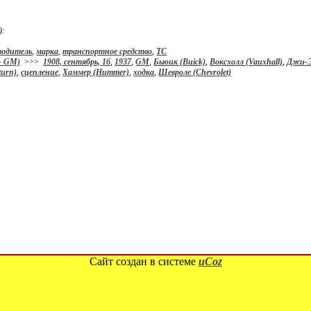
):
водитель
,
марка
,
транспортное средство
,
ТС
– GM)
>>>
1908, сентябрь, 16
,
1937
,
GM
,
Бьюик (Buick)
,
Воксхолл (Vauxhall)
,
Джи-Э
turn)
,
сцепление
,
Хаммер (Hummer)
,
ходка
,
Шевроле (Chevrolet)
Сайт создан в системе
uCoz