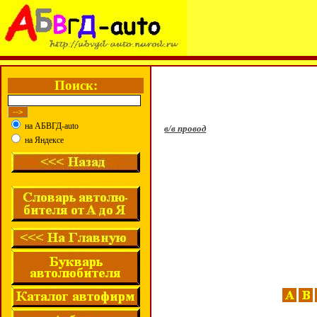
Поиск:
на АБВГД-auto
в/в провод
на Яндексе