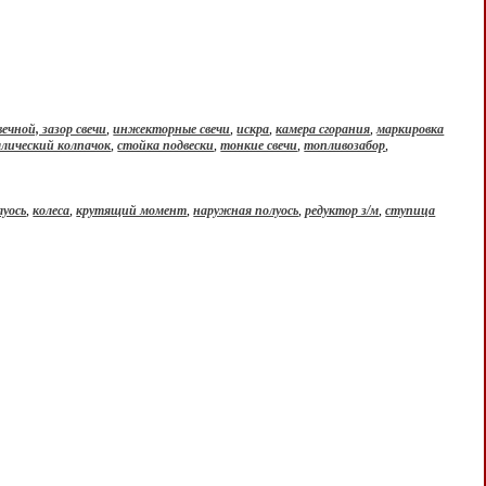
вечной, зазор свечи
,
инжекторные свечи
,
искра
,
камера сгорания
,
маркировка
ллический колпачок
,
стойка подвески
,
тонкие свечи
,
топливозабор
,
луось
,
колеса
,
крутящий момент
,
наружная полуось
,
редуктор з/м
,
ступица