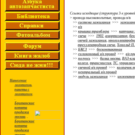
Ссылки исходящие (структура 3-х уровне
> провода высоковольтные, провода в/в
>>
система зажигания
>>>
зажиган
>>
в/в
>>
крышка трамблера
>>>
катушка 
>>
свеча
>>>
1902
,
амортизатор
,
бен
свечей зажигания
,
многоэлектродн
трехэлектродная свеча
,
Хонольд П.
>>
БКСЗ
>>>
бесконтактная
>>
силиконовый в/в провод
>>>
в/в п
>>
полуось
>>>
балка моста
,
ВАЗ-кла
колеса
,
трансмиссия
,
ТС
,
управляем
>>
свечной в/в провод
>>>
колпачок 
>>
центральный в/в провод
>>
модуль зажигания
>>>
инжектор
Нанесение
логотипов,
пакеты с
логотипом
.
.
Британские
котята
продажа
москва
. .
Британские
котята
продажа
москва
.