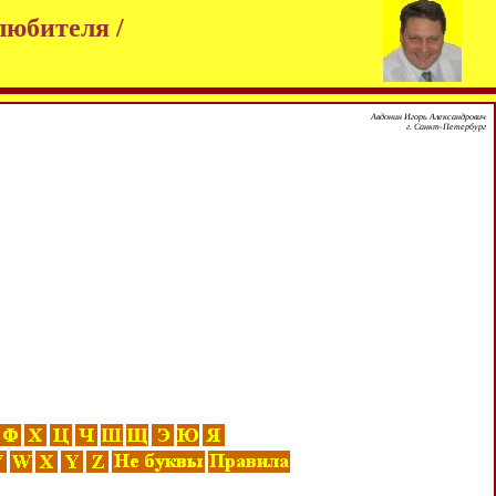
любителя /
Авдонин Игорь Александрович
г. Санкт-Петербург