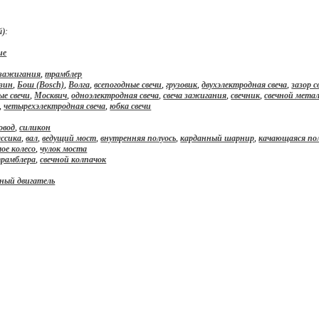
й):
ие
зажигания
,
трамблер
зин
,
Бош (Bosch)
,
Волга
,
всепогодные свечи
,
грузовик
,
двухэлектродная свеча
,
зазор с
ые свечи
,
Москвич
,
одноэлектродная свеча
,
свеча зажигания
,
свечник
,
свечной мета
,
четырехэлектродная свеча
,
юбка свечи
ровод
,
силикон
ссика
,
вал
,
ведущий мост
,
внутренняя полуось
,
карданный шарнир
,
качающаяся по
ое колесо
,
чулок моста
трамблера
,
свечной колпачок
ный двигатель