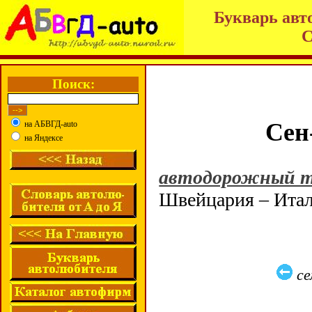
Букварь авт
С
Поиск:
Сен
на АБВГД-auto
на Яндексе
автодорожный т
Швейцария – Ита
се