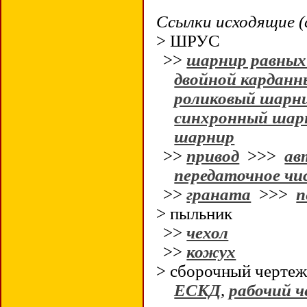
Ссылки исходящие (
> ШРУС
>>
шарнир равных
двойной карданн
роликовый шарн
синхронный шар
шарнир
>>
привод
>>>
ав
передаточное чи
>>
граната
>>>
п
> пыльник
>>
чехол
>>
кожух
> сборочный черт
ЕСКД
,
рабочий 