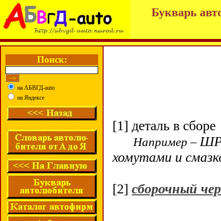
Букварь авт
Поиск:
на АБВГД-auto
на Яндексе
[1] деталь в сборе
ШР
Например –
хомутами и смазк
[2]
сборочный ч