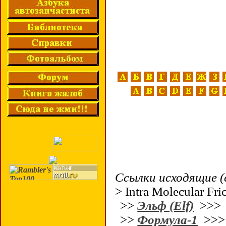
Ссылки исходящие (
> Intra Molecular Fri
>>
Эльф (Elf)
>>
>>
Формула-1
>>