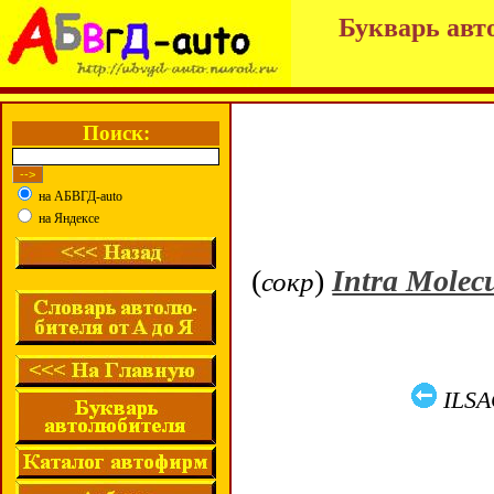
Букварь авт
Поиск:
на АБВГД-auto
на Яндексе
(
)
Intra Molecu
сокр
ILSA