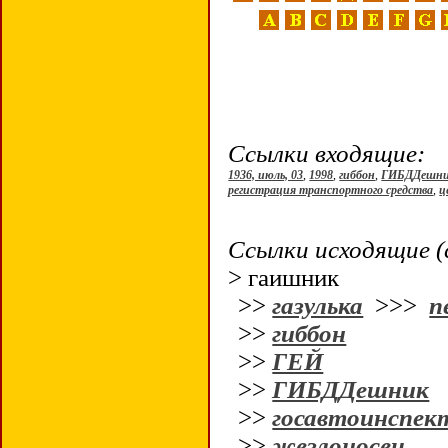
Ссылки входящие:
1936, июль, 03
,
1998
,
гиббон
,
ГИБДДешн
регистрация транспортного средства
,
ц
Ссылки исходящие (
> гаишник
>>
газулька
>>>
п
>>
гиббон
>>
ГЕЙ
>>
ГИБДДешник
>>
госавтоинспек
>>
жезлоносец