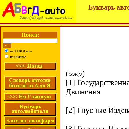
Букварь авт
Поиск:
на АБВГД-auto
на Яндексе
(
)
сокр
[1] Государствен
Движения
[2] Гнусные Издев
[3] Господа, Инсп