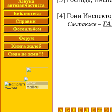
[4] Гони Инспект
Г
См.также –