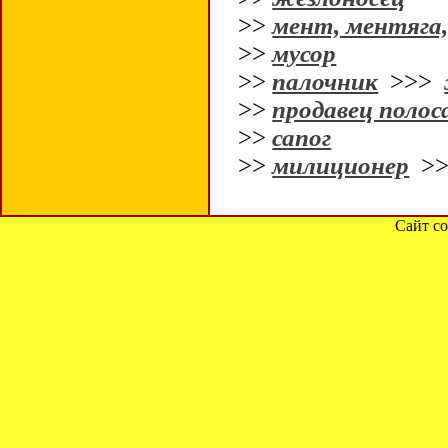
>>
мент, ментяга
>>
мусор
>>
палочник
>>>
>>
продавец полос
>>
сапог
>>
милиционер
>
Сайт со