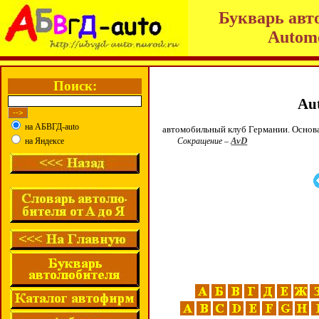
Букварь авт
Automo
Поиск:
Aut
на АБВГД-auto
автомобильный клуб Германии. Осно
AvD
на Яндексе
Сокращение
–